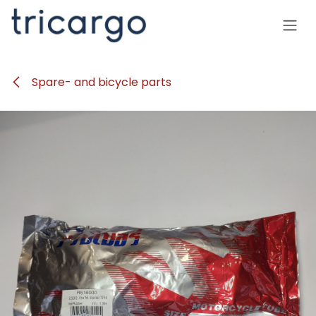
Se rendre au contenu
Spare- and bicycle parts