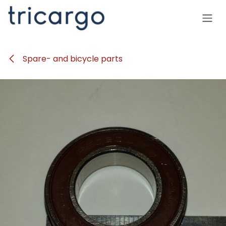
Se rendre au contenu
Spare- and bicycle parts