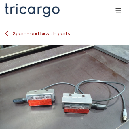
Skip to Content
Spare- and bicycle parts