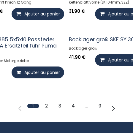
iff Pinion 12 Gang
Kettenblatt vorne (LK 104mm, 32Z)
€
31,90
€
Ajouter au panier
Ajouter au 
885 5x5x10 Passfeder
Bocklager groß SKF SY 3
A Ersatzteil führ Puma
Bocklager groß
r
41,90
€
Ajouter au 
er Motorgetriebe
Ajouter au panier
1
2
3
4
…
9