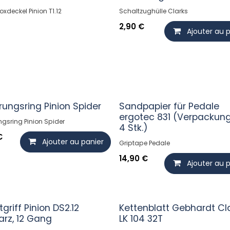
xdeckel Pinion T1.12
Schaltzughülle Clarks
2,90
€
Ajouter au 
rungsring Pinion Spider
Sandpapier für Pedale
ergotec 831 (Verpackung
ngsring Pinion Spider
4 Stk.)
€
Ajouter au panier
Griptape Pedale
14,90
€
Ajouter au 
griff Pinion DS2.12
Kettenblatt Gebhardt Cl
rz, 12 Gang
LK 104 32T