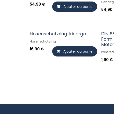
Schaltgr
54,90
€
Ajouter au panier
54,90
Hosenschutzring tricargo
DIN 6
Form 
Hosenschutzring
Moto
16,90
€
Ajouter au panier
Passfed
1,90
€