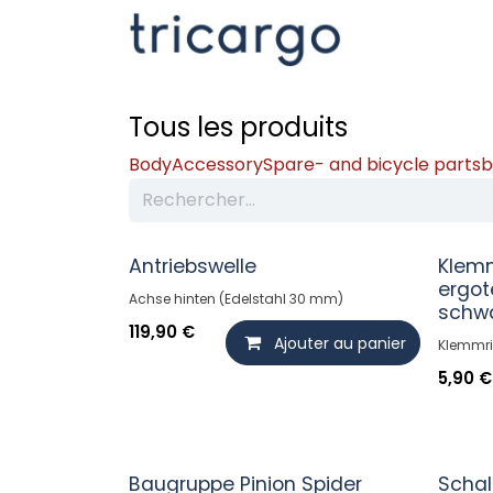
Se rendre au contenu
Kontakt
La
Tous les produits
Body
Accessory
Spare- and bicycle parts
b
Antriebswelle
Klemm
ergo
Achse hinten (Edelstahl 30 mm)
schw
119,90
€
Ajouter au panier
Klemmri
5,90
€
Baugruppe Pinion Spider
Schal