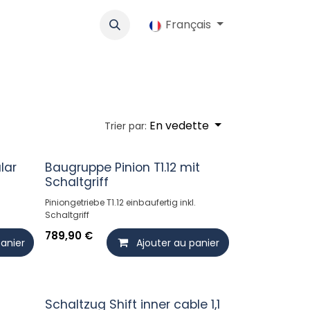
lo
Werbung
Coopérative
Emplois
Français
Boutique
Contac
En vedette
Trier par:
lar
Baugruppe Pinion T1.12 mit
Schaltgriff
Piniongetriebe T1.12 einbaufertig inkl.
Schaltgriff
789,90
€
panier
Ajouter au panier
Schaltzug Shift inner cable 1,1