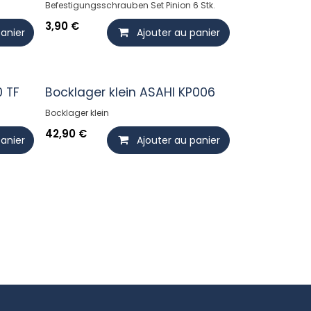
Befestigungsschrauben Set Pinion 6 Stk.
3,90
€
panier
Ajouter au panier
0 TF
Bocklager klein ASAHI KP006
Bocklager klein
42,90
€
panier
Ajouter au panier