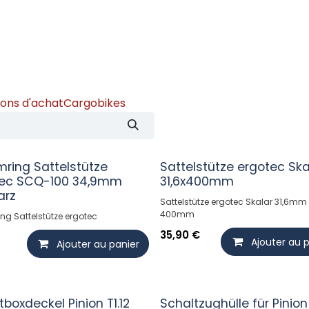
demeister
Showroom
Atelier
Location
Logistique vé
ons d'achat
Cargobikes
ring Sattelstütze
Sattelstütze ergotec Ska
tec SCQ-100 34,9mm
31,6x400mm
arz
Sattelstütze ergotec Skalar 31,6mm
400mm
ng Sattelstütze ergotec
35,90
€
Ajouter au 
Ajouter au panier
tboxdeckel Pinion T1.12
Schaltzughülle für Pinion