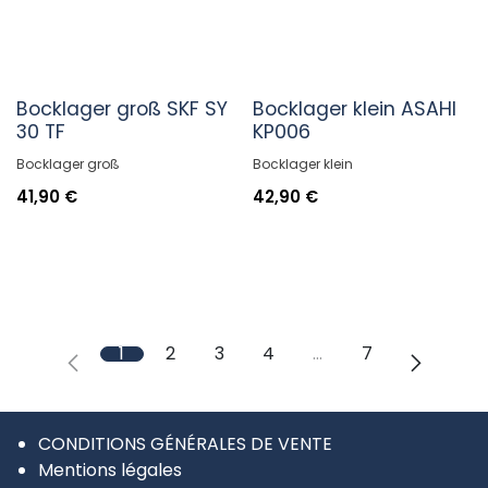
Bocklager groß SKF SY
Bocklager klein ASAHI
30 TF
KP006
Bocklager groß
Bocklager klein
41,90
€
42,90
€
1
2
3
4
…
7
CONDITIONS GÉNÉRALES DE VENTE
Mentions légales