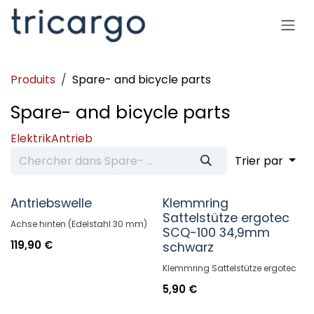
Se rendre au contenu
Produits
Spare- and bicycle parts
Spare- and bicycle parts
Elektrik
Antrieb
Trier par
Antriebswelle
Klemmring
Sattelstütze ergotec
Achse hinten (Edelstahl 30 mm)
SCQ-100 34,9mm
119,90
€
schwarz
Klemmring Sattelstütze ergotec
5,90
€