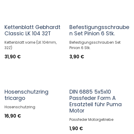
Kettenblatt Gebhardt
Befestigungsschraube
Classic LK 104 32T
n Set Pinion 6 Stk.
Kettenblatt vorne (LK 104mm,
Befestigungsschrauben Set
32Z)
Pinion 6 Stk.
31,90
€
3,90
€
Hosenschutzring
DIN 6885 5x5x10
tricargo
Passfeder Form A
Ersatzteil führ Puma
Hosenschutzring
Motor
16,90
€
Passfeder Motorgetriebe
1,90
€