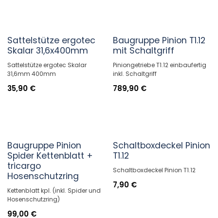
Sattelstütze ergotec
Baugruppe Pinion T1.12
Skalar 31,6x400mm
mit Schaltgriff
Sattelstütze ergotec Skalar
Piniongetriebe T1.12 einbaufertig
31,6mm 400mm
inkl. Schaltgriff
35,90
€
789,90
€
Baugruppe Pinion
Schaltboxdeckel Pinion
Spider Kettenblatt +
T1.12
tricargo
Schaltboxdeckel Pinion T1.12
Hosenschutzring
7,90
€
Kettenblatt kpl. (inkl. Spider und
Hosenschutzring)
99,00
€