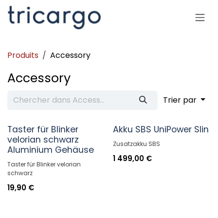
Se rendre au contenu
Produits
Accessory
Accessory
Trier par
Taster für Blinker
Akku SBS UniPower Slin
velorian schwarz
Zusatzakku SBS
Aluminium Gehäuse
1 499,00
€
Taster für Blinker velorian
schwarz
19,90
€