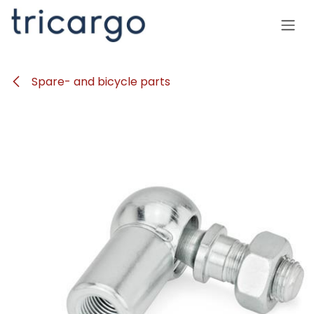
Se rendre au contenu
Spare- and bicycle parts