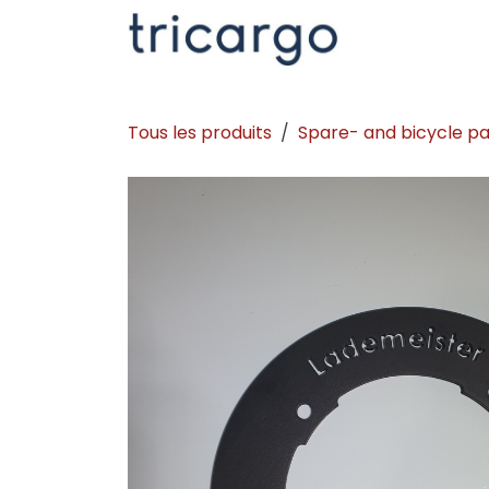
Se rendre au contenu
Kontakt
La
Tous les produits
Spare- and bicycle pa