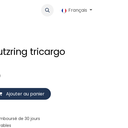
lo
Werbung
Coopérative
Emplois
Français
Boutique
Contac
zring tricargo
)
Ajouter au panier
emboursé de 30 jours
rables