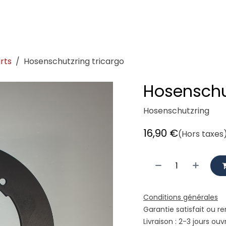
demeister
Showroom
Atelier
Location
Logistique vé
rts
Hosenschutzring tricargo
Hosenschut
Hosenschutzring
16,90
€
(Hors taxes
Conditions générales
Garantie satisfait ou r
Livraison : 2-3 jours ouv