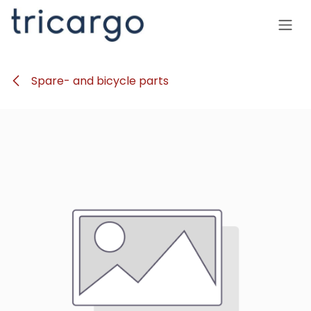
Se rendre au contenu
Spare- and bicycle parts