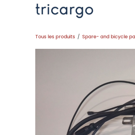
Se rendre au contenu
Kontakt
La
Tous les produits
Spare- and bicycle pa