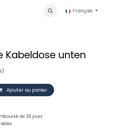
lo
Werbung
Coopérative
Emplois
Français
Boutique
Contac
 Kabeldose unten
s)
Ajouter au panier
emboursé de 30 jours
rables