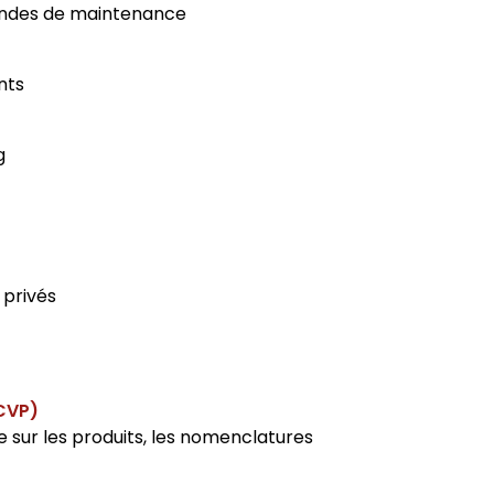
andes de maintenance
ents
g
 privés
GCVP)
e sur les produits, les nomenclatures