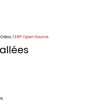
demeister
Showroom
Atelier
Location
Logistique vé
d’Odoo,
l’ERP Open Source
.
allées
és