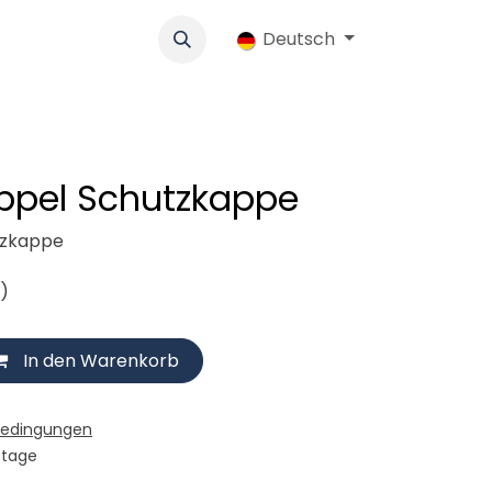
k
Werbung
Genossenschaft
Deutsch
Jobs
Ersatzteile-Shop
ppel Schutzkappe
tzkappe
n)
In den Warenkorb
bedingungen
stage