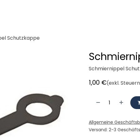
demeister
Cargobikes
Werkstatt
Mieten
Radlogisti
pel Schutzkappe
Schmierni
Schmiernippel Schu
1,00
€
(exkl. Steuer
Allgemeine Geschäfts
Versand: 2-3 Geschäft