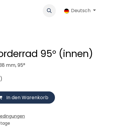
k
Werbung
Genossenschaft
Deutsch
Jobs
Ersatzteile-Shop
orderrad 95° (innen)
138 mm, 95°
n)
In den Warenkorb
bedingungen
stage