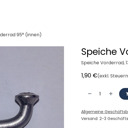
demeister
Cargobikes
Werkstatt
Mieten
Radlogisti
derrad 95° (innen)
Speiche V
Speiche Vorderrad, 
1,90
€
(exkl. Steuer
Allgemeine Geschäfts
Versand: 2-3 Geschäft