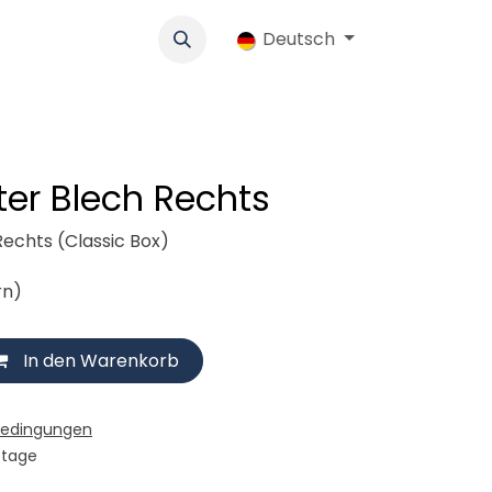
k
Werbung
Genossenschaft
Deutsch
Jobs
Ersatzteile-Shop
er Blech Rechts
echts (Classic Box)
rn)
In den Warenkorb
bedingungen
stage