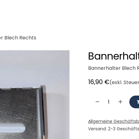
demeister
Cargobikes
Werkstatt
Mieten
Radlogisti
r Blech Rechts
Bannerhalt
Bannerhalter Blech R
16,90
€
(exkl. Steue
Allgemeine Geschäfts
Versand: 2-3 Geschäft