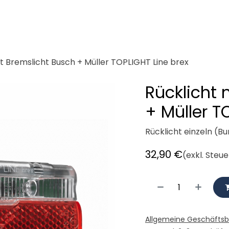
demeister
Cargobikes
Werkstatt
Mieten
Radlogisti
it Bremslicht Busch + Müller TOPLIGHT Line brex
Rücklicht 
+ Müller T
Rücklicht einzeln (
32,90
€
(exkl. Steu
Allgemeine Geschäfts