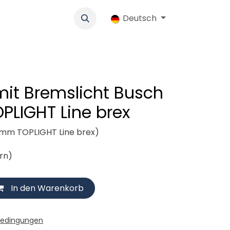
k
Werbung
Genossenschaft
Deutsch
Jobs
Ersatzteile-Shop
mit Bremslicht Busch
OPLIGHT Line brex
Bumm TOPLIGHT Line brex)
ern)
In den Warenkorb
bedingungen