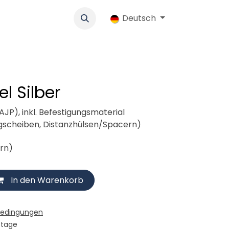
k
Werbung
Genossenschaft
Deutsch
Jobs
Ersatzteile-Shop
l Silber
AJP), inkl. Befestigungsmaterial
gscheiben, Distanzhülsen/Spacern)
ern)
In den Warenkorb
bedingungen
stage