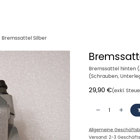
demeister
Cargobikes
Werkstatt
Mieten
Radlogisti
Bremssattel Silber
Bremssatte
Bremssattel hinten (
(Schrauben, Unterle
29,90
€
(exkl. Steu
Allgemeine Geschäfts
Versand: 2-3 Geschäft