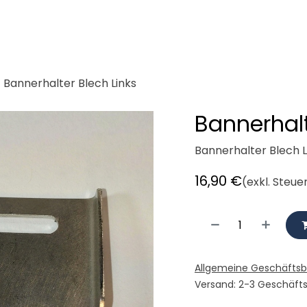
demeister
Cargobikes
Werkstatt
Mieten
Radlogisti
Bannerhalter Blech Links
Bannerhalt
Bannerhalter Blech L
16,90
€
(exkl. Steue
Allgemeine Geschäfts
Versand: 2-3 Geschäft