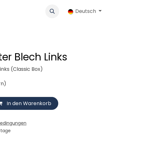
k
Werbung
Genossenschaft
Deutsch
Jobs
Ersatzteile-Shop
er Blech Links
inks (Classic Box)
rn)
In den Warenkorb
bedingungen
stage