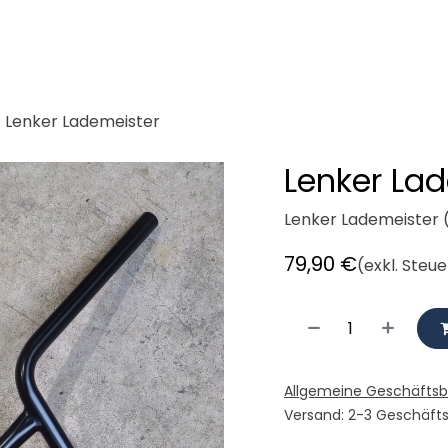
demeister
Cargobikes
Werkstatt
Mieten
Radlogisti
Lenker Lademeister
Lenker La
Lenker Lademeister 
79,90
€
(exkl. Steu
Allgemeine Geschäfts
Versand: 2-3 Geschäft