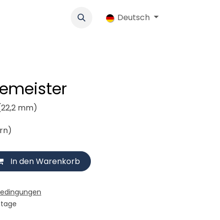
k
Werbung
Genossenschaft
Deutsch
Jobs
Ersatzteile-Shop
demeister
(22,2 mm)
ern)
In den Warenkorb
bedingungen
stage