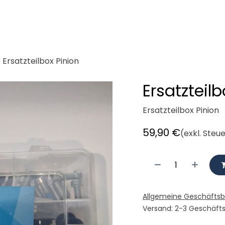
demeister
Cargobikes
Werkstatt
Mieten
Radlogisti
Ersatzteilbox Pinion
Ersatzteilb
Ersatzteilbox Pinion
59,90
€
(exkl. Steu
Allgemeine Geschäfts
Versand: 2-3 Geschäft