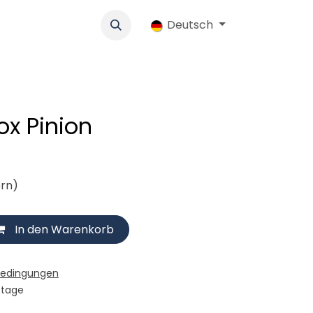
k
Werbung
Genossenschaft
Deutsch
Jobs
Ersatzteile-Shop
ox Pinion
ern)
In den Warenkorb
bedingungen
stage