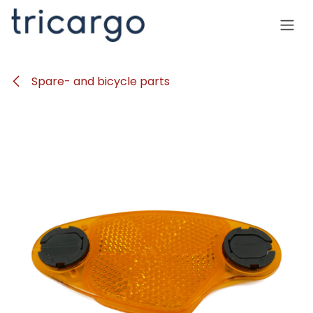
Se rendre au contenu
Spare- and bicycle parts