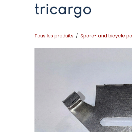
Se rendre au contenu
Kontakt
La
Tous les produits
Spare- and bicycle pa