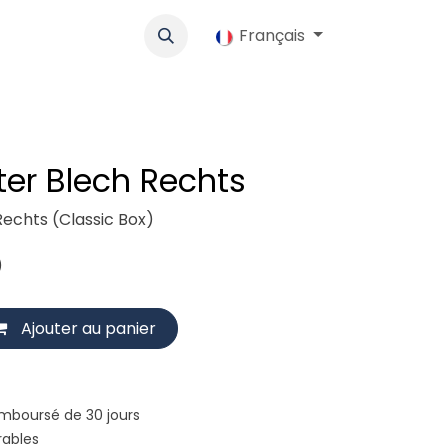
lo
Werbung
Coopérative
Emplois
Français
Boutique
Contac
er Blech Rechts
echts (Classic Box)
)
Ajouter au panier
emboursé de 30 jours
rables