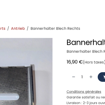
demeister
Showroom
Atelier
Location
Logistique vé
rts
Antrieb
Bannerhalter Blech Rechts
Bannerhalt
Bannerhalter Blech R
16,90
€
(Hors taxes
Conditions générales
Garantie satisfait ou r
Livraison : 2-3 jours ouv