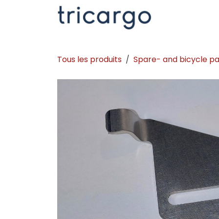
Se rendre au contenu
Kontakt
La
Tous les produits
Spare- and bicycle pa