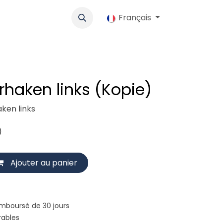
lo
Werbung
Coopérative
Emplois
Français
Boutique
Contac
haken links (Kopie)
ken links
)
Ajouter au panier
emboursé de 30 jours
rables