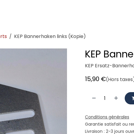
demeister
Showroom
Atelier
Location
Logistique vé
rts
KEP Bannerhaken links (Kopie)
KEP Banner
KEP Ersatz-Bannerha
15,90
€
(Hors taxes
Conditions générales
Garantie satisfait ou r
Livraison : 2-3 jours ouv