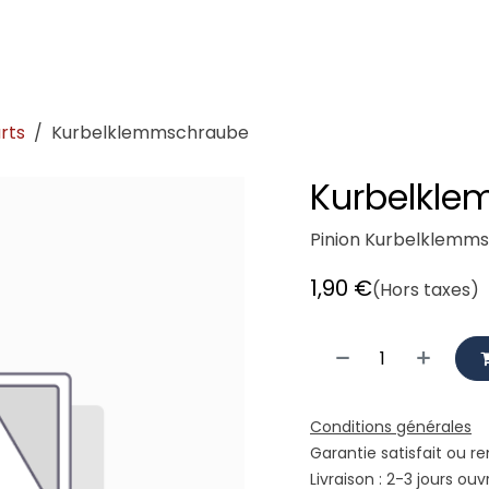
demeister
Showroom
Atelier
Location
Logistique vé
rts
Kurbelklemmschraube
Kurbelkl
Pinion Kurbelklemm
1,90
€
(Hors taxes)
Conditions générales
Garantie satisfait ou r
Livraison : 2-3 jours ouv