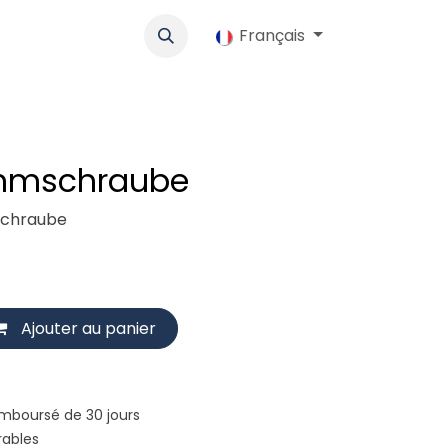
lo
Werbung
Coopérative
Emplois
Français
Boutique
Contac
emmschraube
schraube
Ajouter au panier
emboursé de 30 jours
rables