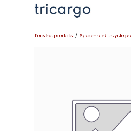
Se rendre au contenu
Kontakt
La
Tous les produits
Spare- and bicycle pa