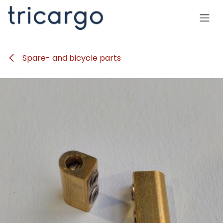
Se rendre au contenu
Spare- and bicycle parts