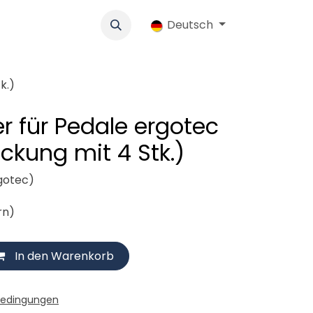
k
Werbung
Genossenschaft
Deutsch
Jobs
Ersatzteile-Shop
k.)
r für Pedale ergotec
ckung mit 4 Stk.)
gotec)
rn)
In den Warenkorb
bedingungen