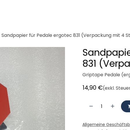
demeister
Cargobikes
Werkstatt
Mieten
Radlogisti
Sandpapier für Pedale ergotec 831 (Verpackung mit 4 St
Sandpapie
831 (Verpa
Griptape Pedale (er
14,90
€
(exkl. Steue
Allgemeine Geschäfts